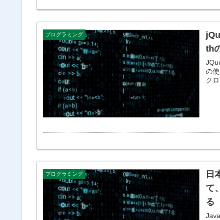
jQ
プログラミング
t
JQu
の使い方
クロ
日本
プログラミング
て、
る
Ja