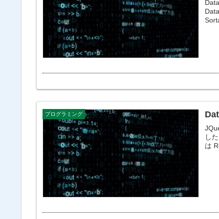
Da
Data
So
Da
プログラミング
JQ
した。 DataTablesについては以下にまとめて
は R