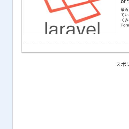
of 
最近
てい
てみ
For
スポ