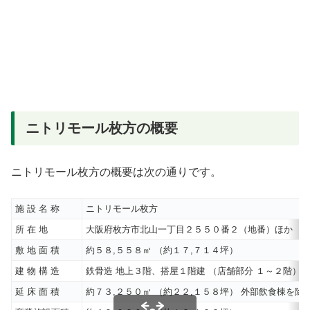
ニトリモール枚方の概要
ニトリモール枚方の概要は次の通りです。
施 設 名 称
ニトリモール枚方
所 在 地
大阪府枚方市北山一丁目２５５０番２（地番）ほか
敷 地 面 積
約５８,５５８㎡ （約１７,７１４坪）
建 物 構 造
鉄骨造 地上３階、搭屋１階建 （店舗部分 １～２階）
延 床 面 積
約７３,２５０㎡ （約２２,１５８坪） 外部飲食棟を除