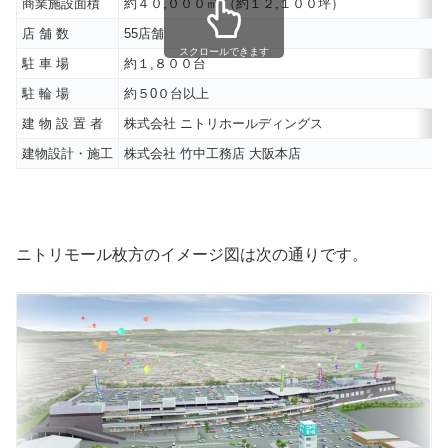
商業施設面積
約４０,０００㎡ （約１２,１００坪）
店 舗 数
55店舗
スクロールできます
駐 車 場
約１,８００台
駐 輪 場
約５0０台以上
建 物 設 置 者
株式会社 ニトリホールディングス
建物設計・施工
株式会社 竹中工務店 大阪本店
ニトリモール枚方のイメージ図は次の通りです。