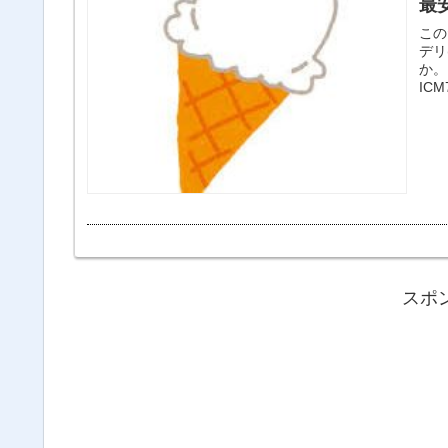
最
この
デリ(H
か。
ICM
スポ