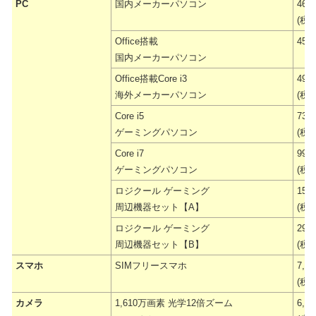
PC
国内メーカーパソコン
46,
(税抜
Office搭載
45,
国内メーカーパソコン
Office搭載Core i3
49,
海外メーカーパソコン
(税抜
Core i5
73,
ゲーミングパソコン
(税抜
Core i7
99,
ゲーミングパソコン
(税抜
ロジクール ゲーミング
15,
周辺機器セット【A】
(税抜
ロジクール ゲーミング
29,
周辺機器セット【B】
(税抜
スマホ
SIMフリースマホ
7,9
(税抜
カメラ
1,610万画素 光学12倍ズーム
6,9