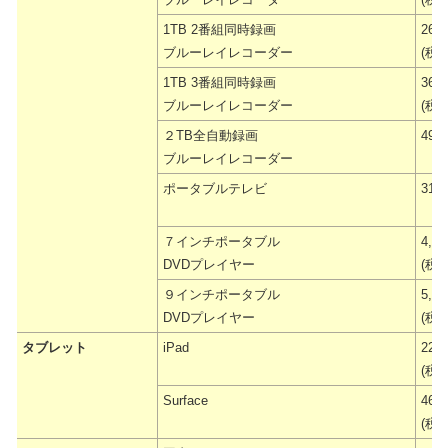
1TB 2番組同時録画
26,
ブルーレイレコーダー
(税抜
1TB 3番組同時録画
36,
ブルーレイレコーダー
(税抜
２TB全自動録画
49,
ブルーレイレコーダー
ポータブルテレビ
31,
７インチポータブル
4,9
DVDプレイヤー
(税抜
９インチポータブル
5,9
DVDプレイヤー
(税抜
タブレット
iPad
22,
(税抜
Surface
46,
(税抜