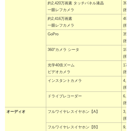
約2,420万画素 タッチパネル液晶
39,
一眼レフカメラ
(税抜
約2,416万画素
49,
一眼レフカメラ
(税抜
GoPro
35,
(税抜
360°カメラ シータ
19,
(税抜
光学40倍ズーム
17,
ビデオカメラ
(税抜
インスタントカメラ
4,5
(税抜
ドライブレコーダー
6,9
(税抜
オーディオ
フルワイヤレスイヤホン【A】
3,9
(税抜
フルワイヤレスイヤホン【B】
9,9