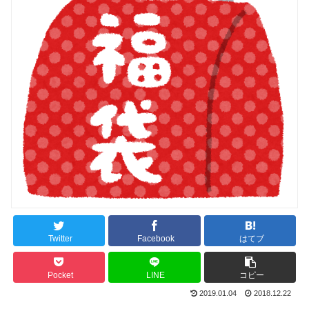
Twitter
Facebook
はてブ
Pocket
LINE
コピー
2019.01.04
2018.12.22