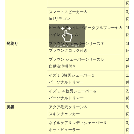
(税抜
スマートスピーカー＆
3,9
IoTリモコン
(税抜
ビッカメ娘ハイレゾポータブルプレーヤ＆
19,
ハイレゾイヤホン
(税抜
髭剃り
ブラウン シェーバーシリーズ７
19,
スクロールできます
ブラウンクロック付き
(税抜
ブラウン シェーバーシリーズ５
10,
自動洗浄機付き
(税抜
イズミ 3枚刃シェーバー＆
1,9
パーソナルトリマー
(税抜
イズミ ４枚刃シェーバー＆
2,9
パーソナルトリマー
(税抜
美容
アクア毛穴クリーン＆
9,9
スキンチェッカー
(税抜
ネイルケア＆レディシェーバー＆
3,4
ホットピューラー
(税抜