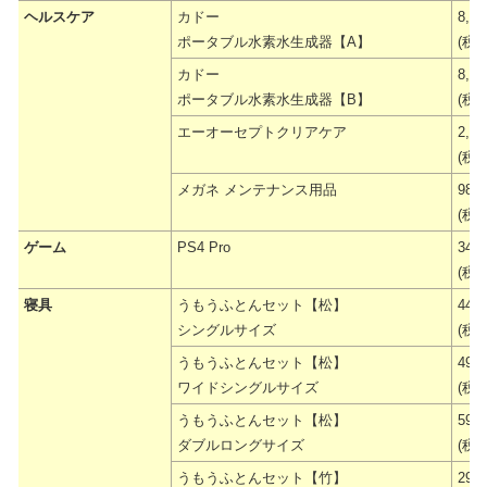
ヘルスケア
カドー
8,9
ポータブル水素水生成器【A】
(税抜
カドー
8,9
ポータブル水素水生成器【B】
(税抜
エーオーセプトクリアケア
2,7
(税抜
メガネ メンテナンス用品
980
(税抜
ゲーム
PS4 Pro
34,
(税抜
寝具
うもうふとんセット【松】
44,
シングルサイズ
(税抜
うもうふとんセット【松】
49,
ワイドシングルサイズ
(税抜
うもうふとんセット【松】
59,
ダブルロングサイズ
(税抜
うもうふとんセット【竹】
29,