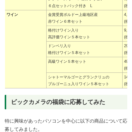
６点セットバック付き L
(税抜
ワイン
金賞受賞ボルドー上級地区産
4,9
赤ワイン６本セット
(税抜
格付けワイン入り
9,9
高評価ワイン５本セット
(税抜
ドンペリ入り
29,
格付けワイン５本セット
(税抜
高級ワイン５本セット
49,
(税抜
シャトーマルゴーとグランクリュの
149
ブルゴーニュ入りワイン５本セット
(税抜
ビックカメラの福袋に応募してみた
特に興味があったパソコンを中心に以下の商品について応
募してみました。