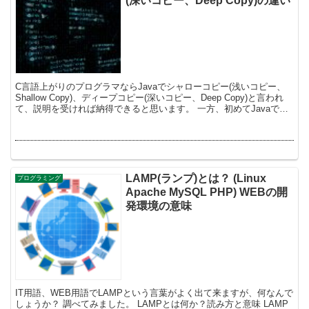
(深いコピー、Deep Copy)の違い
C言語上がりのプログラマならJavaでシャローコピー(浅いコピー、
Shallow Copy)、ディープコピー(深いコピー、Deep Copy)と言われ
て、説明を受ければ納得できると思います。 一方、初めてJavaでプ
ログラムを覚え...
LAMP(ランプ)とは？ (Linux
プログラミング
Apache MySQL PHP) WEBの開
発環境の意味
IT用語、WEB用語でLAMPという言葉がよく出て来ますが、何なんで
しょうか？ 調べてみました。 LAMPとは何か？読み方と意味 LAMP