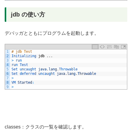
jdb の使い方
デバッガとともにプログラムを起動します。
1
# jdb Test
2
Initializing 
jdb
.
.
.
3
>
run
4
run 
Test
5
Set 
uncaught 
java
.
lang
.
Throwable
6
Set 
deferred 
uncaught 
java
.
lang
.
Throwable
7
>
8
VM 
Started
:
9
>
classes：クラスの一覧を確認します。