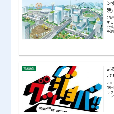
ン
院)
JR
するそうです。 
公式サイトは、 
を調
よ
商業施設
バ
20
億円
ラクション
「グ