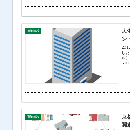
大
商業施設
ン
20
したと
ル）
50
京
商業施設
関車