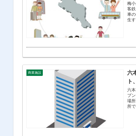
梅小
客鉄
車の
生す
六
商業施設
ト
六本
プンします。 名称は
場所
所で