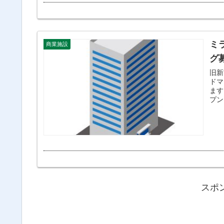
ミ
商業施設
グ
旧新
ドマ
ます
プン
スポ