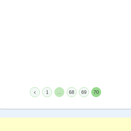
前
1
…
68
69
70
へ