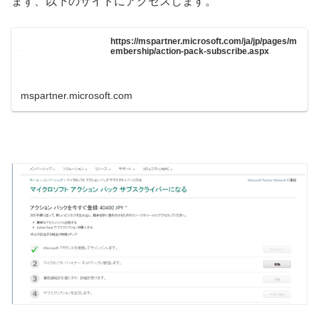
まず、以下のサイトにアクセスします。
https://mspartner.microsoft.com/ja/jp/pages/m
embership/action-pack-subscribe.aspx
mspartner.microsoft.com