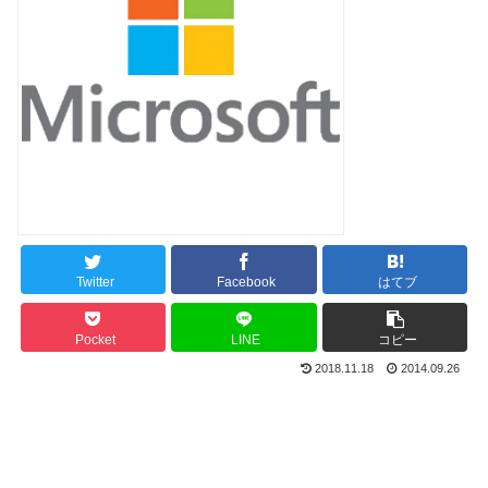
Twitter
Facebook
はてブ
Pocket
LINE
コピー
2018.11.18
2014.09.26