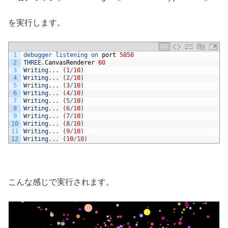
を実行します。
1
debugger 
listening 
on 
port
5858
2
THREE
.
CanvasRenderer
60
3
Writing
.
.
.
(
1
/
10
)
4
Writing
.
.
.
(
2
/
10
)
5
Writing
.
.
.
(
3
/
10
)
6
Writing
.
.
.
(
4
/
10
)
7
Writing
.
.
.
(
5
/
10
)
8
Writing
.
.
.
(
6
/
10
)
9
Writing
.
.
.
(
7
/
10
)
10
Writing
.
.
.
(
8
/
10
)
11
Writing
.
.
.
(
9
/
10
)
12
Writing
.
.
.
(
10
/
10
)
こんな感じで実行されます。