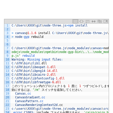
1
C
:
\
Users
\
XXXX
\
git
\
node
-
three
.
js
>
npm 
install
2
3
>
canvas
@
1.1.6
install
C
:
\
Users
\
XXXX
\
git
\
node
-
three
.
js
\
no
4
>
node
-
gyp 
rebuild
5
6
7
C
:
\
Users
\
XXXX
\
git
\
node
-
three
.
js
\
node_modules
\
canvas
>
node
8
odejs\node_modules\npm\bin\node-gyp-bin\\..\..\node_modul
9
p.js"
rebuild
10
Warning
:
Missing 
input 
files
:
11
C
:
\
GTK
\
bin
\
zlib1
.
dll
12
C
:
\
GTK
\
bin
\
libexpat
-
1.dll
13
C
:
\
GTK
\
bin
\
libpng14
-
14.dll
14
C
:
\
GTK
\
bin
\
libcairo
-
2.dll
15
C
:
\
GTK
\
bin
\
libfontconfig
-
1.dll
16
C
:
\
GTK
\
bin
\
libfreetype
-
6.dll
17
このソリューション内のプロジェクトを
1
度に
1
つずつビルドします。
18
効にするには、
"/m"
スイッチを追加してください。
19
Canvas
.
cc
20
CanvasGradient
.
cc
21
CanvasPattern
.
cc
22
CanvasRenderingContext2d
.
cc
23
c
:
\
users
\
XXXX
\
git
\
node
-
three
.
js
\
node_modules
\
canvas
\
src
\
C
24
error 
C1083
:
include
ファイルを開けません。
'cairo/cairo.h'
: