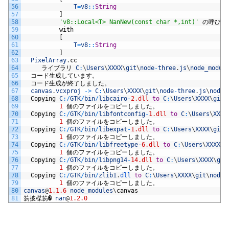
56
T
=
v8
::
String
57
]
58
'v8::Local<T> NanNew(const char *,int)'
の呼び出
59
with
60
[
61
T
=
v8
::
String
62
]
63
PixelArray
.
cc
64
ライブラリ
C
:
\
Users
\
XXXX
\
git
\
node
-
three
.
js
\
node_modul
65
コード生成しています。
66
コード生成が終了しました。
67
canvas
.
vcxproj
->
C
:
\
Users
\
XXXX
\
git
\
node
-
three
.
js
\
node_
68
Copying
C
:
/
GTK
/
bin
/
libcairo
-
2.dll
to
C
:
\
Users
\
XXXX
\
git
\
69
1
個のファイルをコピーしました。
70
Copying
C
:
/
GTK
/
bin
/
libfontconfig
-
1.dll
to
C
:
\
Users
\
XXXX
71
1
個のファイルをコピーしました。
72
Copying
C
:
/
GTK
/
bin
/
libexpat
-
1.dll
to
C
:
\
Users
\
XXXX
\
git
\
73
1
個のファイルをコピーしました。
74
Copying
C
:
/
GTK
/
bin
/
libfreetype
-
6.dll
to
C
:
\
Users
\
XXXX
\
g
75
1
個のファイルをコピーしました。
76
Copying
C
:
/
GTK
/
bin
/
libpng14
-
14.dll
to
C
:
\
Users
\
XXXX
\
git
77
1
個のファイルをコピーしました。
78
Copying
C
:
/
GTK
/
bin
/
zlib1
.
dll 
to
C
:
\
Users
\
XXXX
\
git
\
node
-
79
1
個のファイルをコピーしました。
80
canvas
@
1.1.6
node_modules
\
canvas
81
笏披楳笏�
nan
@
1.2.0