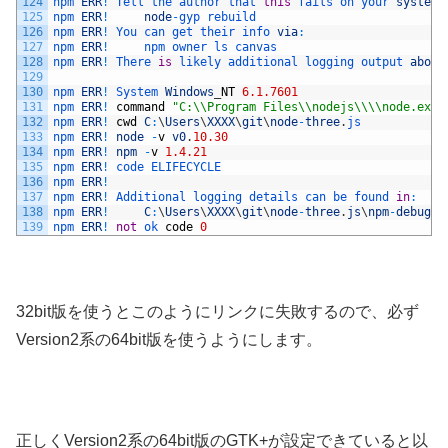
124
npm 
ERR
!
Tell 
the 
author 
that 
this
fails 
on 
your 
system
:
125
npm 
ERR
!
node
-
gyp 
rebuild
126
npm 
ERR
!
You 
can 
get 
their 
info 
via
:
127
npm 
ERR
!
npm 
owner 
ls 
canvas
128
npm 
ERR
!
There 
is
likely 
additional 
logging 
output 
above
129
130
npm 
ERR
!
System 
Windows
_
NT
6.1.7601
131
npm 
ERR
!
command
"C:\\Program Files\\nodejs\\\\node.exe"
132
npm 
ERR
!
cwd
C
:
\
Users
\
XXXX
\
git
\
node
-
three
.
js
133
npm 
ERR
!
node
-
v
v0
.
10.30
134
npm 
ERR
!
npm
-
v
1.4.21
135
npm 
ERR
!
code 
ELIFECYCLE
136
npm 
ERR
!
137
npm 
ERR
!
Additional 
logging 
details 
can 
be 
found 
in
:
138
npm 
ERR
!
C
:
\
Users
\
XXXX
\
git
\
node
-
three
.
js
\
npm
-
debug
.
l
139
npm 
ERR
!
not
ok 
code
0
32bit版を使うとこのようにリンクに失敗するので、必ず
Version2系の64bit版を使うようにします。
正しくVersion2系の64bit版のGTK+が設定できていると以