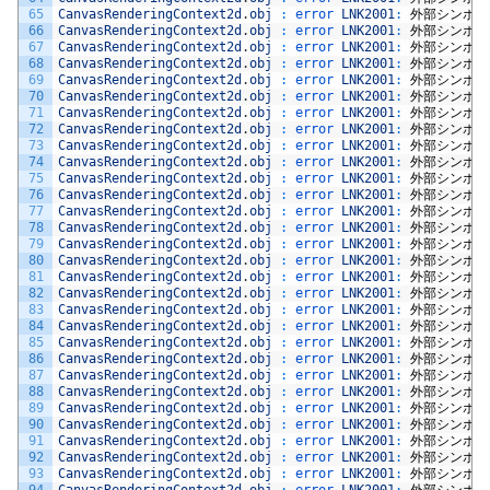
65
CanvasRenderingContext2d
.
obj
:
error 
LNK2001
:
外部シンボル
66
CanvasRenderingContext2d
.
obj
:
error 
LNK2001
:
外部シンボル
67
CanvasRenderingContext2d
.
obj
:
error 
LNK2001
:
外部シンボル
68
CanvasRenderingContext2d
.
obj
:
error 
LNK2001
:
外部シンボル
69
CanvasRenderingContext2d
.
obj
:
error 
LNK2001
:
外部シンボル
70
CanvasRenderingContext2d
.
obj
:
error 
LNK2001
:
外部シンボル
71
CanvasRenderingContext2d
.
obj
:
error 
LNK2001
:
外部シンボル
72
CanvasRenderingContext2d
.
obj
:
error 
LNK2001
:
外部シンボル
73
CanvasRenderingContext2d
.
obj
:
error 
LNK2001
:
外部シンボル
74
CanvasRenderingContext2d
.
obj
:
error 
LNK2001
:
外部シンボル
75
CanvasRenderingContext2d
.
obj
:
error 
LNK2001
:
外部シンボル
76
CanvasRenderingContext2d
.
obj
:
error 
LNK2001
:
外部シンボル
77
CanvasRenderingContext2d
.
obj
:
error 
LNK2001
:
外部シンボル
78
CanvasRenderingContext2d
.
obj
:
error 
LNK2001
:
外部シンボル
79
CanvasRenderingContext2d
.
obj
:
error 
LNK2001
:
外部シンボル
80
CanvasRenderingContext2d
.
obj
:
error 
LNK2001
:
外部シンボル
81
CanvasRenderingContext2d
.
obj
:
error 
LNK2001
:
外部シンボル
82
CanvasRenderingContext2d
.
obj
:
error 
LNK2001
:
外部シンボル
83
CanvasRenderingContext2d
.
obj
:
error 
LNK2001
:
外部シンボル
84
CanvasRenderingContext2d
.
obj
:
error 
LNK2001
:
外部シンボル
85
CanvasRenderingContext2d
.
obj
:
error 
LNK2001
:
外部シンボル
86
CanvasRenderingContext2d
.
obj
:
error 
LNK2001
:
外部シンボル
87
CanvasRenderingContext2d
.
obj
:
error 
LNK2001
:
外部シンボル
88
CanvasRenderingContext2d
.
obj
:
error 
LNK2001
:
外部シンボル
89
CanvasRenderingContext2d
.
obj
:
error 
LNK2001
:
外部シンボル
90
CanvasRenderingContext2d
.
obj
:
error 
LNK2001
:
外部シンボル
91
CanvasRenderingContext2d
.
obj
:
error 
LNK2001
:
外部シンボル
92
CanvasRenderingContext2d
.
obj
:
error 
LNK2001
:
外部シンボル
93
CanvasRenderingContext2d
.
obj
:
error 
LNK2001
:
外部シンボル