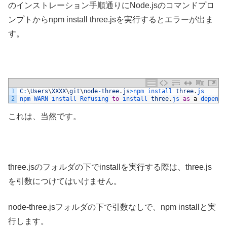
のインストレーション手順通りにNode.jsのコマンドプロ
ンプトからnpm install three.jsを実行するとエラーが出ま
す。
1
C
:
\
Users
\
XXXX
\
git
\
node
-
three
.
js
>
npm 
install 
three
.
js
2
npm 
WARN 
install 
Refusing 
to
install 
three
.
js 
as
a
depende
これは、当然です。
three.jsのフォルダの下でinstallを実行する際は、three.js
を引数につけてはいけません。
node-three.jsフォルダの下で引数なしで、npm installと実
行します。