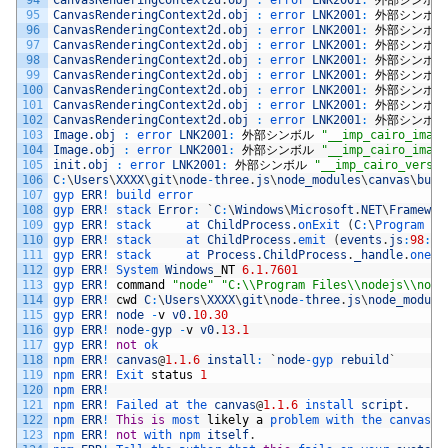
94
CanvasRenderingContext2d
.
obj
:
error 
LNK2001
:
外部シンボル
95
CanvasRenderingContext2d
.
obj
:
error 
LNK2001
:
外部シンボル
96
CanvasRenderingContext2d
.
obj
:
error 
LNK2001
:
外部シンボル
97
CanvasRenderingContext2d
.
obj
:
error 
LNK2001
:
外部シンボル
98
CanvasRenderingContext2d
.
obj
:
error 
LNK2001
:
外部シンボル
99
CanvasRenderingContext2d
.
obj
:
error 
LNK2001
:
外部シンボル
100
CanvasRenderingContext2d
.
obj
:
error 
LNK2001
:
外部シンボル
101
CanvasRenderingContext2d
.
obj
:
error 
LNK2001
:
外部シンボル
102
CanvasRenderingContext2d
.
obj
:
error 
LNK2001
:
外部シンボル
103
Image
.
obj
:
error 
LNK2001
:
外部シンボル
"__imp_cairo_image
104
Image
.
obj
:
error 
LNK2001
:
外部シンボル
"__imp_cairo_image
105
init
.
obj
:
error 
LNK2001
:
外部シンボル
"__imp_cairo_versio
106
C
:
\
Users
\
XXXX
\
git
\
node
-
three
.
js
\
node_modules
\
canvas
\
buil
107
gyp 
ERR
!
build 
error 
108
gyp 
ERR
!
stack 
Error
:
`
C
:
\
Windows
\
Microsoft
.
NET
\
Framewor
109
gyp 
ERR
!
stack     
at 
ChildProcess
.
onExit
(
C
:
\
Program 
Fi
110
gyp 
ERR
!
stack     
at 
ChildProcess
.
emit
(
events
.
js
:
98
:
17
111
gyp 
ERR
!
stack     
at 
Process
.
ChildProcess
.
_handle
.
onexi
112
gyp 
ERR
!
System 
Windows
_
NT
6.1.7601
113
gyp 
ERR
!
command
"node"
"C:\\Program Files\\nodejs\\node
114
gyp 
ERR
!
cwd
C
:
\
Users
\
XXXX
\
git
\
node
-
three
.
js
\
node_module
115
gyp 
ERR
!
node
-
v
v0
.
10.30
116
gyp 
ERR
!
node
-
gyp
-
v
v0
.
13.1
117
gyp 
ERR
!
not
ok 
118
npm 
ERR
!
canvas
@
1.1.6
install
:
`
node
-
gyp 
rebuild
`
119
npm 
ERR
!
Exit 
status
1
120
npm 
ERR
!
121
npm 
ERR
!
Failed 
at 
the 
canvas
@
1.1.6
install 
script
.
122
npm 
ERR
!
This
is
most 
likely
a
problem 
with 
the 
canvas 
p
123
npm 
ERR
!
not
with 
npm 
itself
.