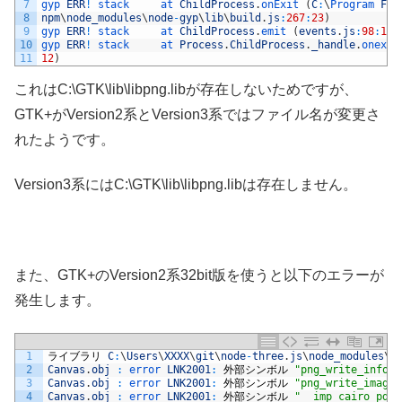
7
gyp 
ERR
!
stack     
at 
ChildProcess
.
onExit
(
C
:
\
Program 
Fil
8
npm
\
node_modules
\
node
-
gyp
\
lib
\
build
.
js
:
267
:
23
)
9
gyp 
ERR
!
stack     
at 
ChildProcess
.
emit
(
events
.
js
:
98
:
17
)
10
gyp 
ERR
!
stack     
at 
Process
.
ChildProcess
.
_handle
.
onexit
11
12
)
これはC:\GTK\lib\libpng.libが存在しないためですが、
GTK+がVersion2系とVersion3系ではファイル名が変更さ
れたようです。
Version3系にはC:\GTK\lib\libpng.libは存在しません。
また、GTK+のVersion2系32bit版を使うと以下のエラーが
発生します。
1
ライブラリ
C
:
\
Users
\
XXXX
\
git
\
node
-
three
.
js
\
node_modules
\
c
2
Canvas
.
obj
:
error 
LNK2001
:
外部シンボル
"png_write_info"
3
Canvas
.
obj
:
error 
LNK2001
:
外部シンボル
"png_write_image"
4
Canvas
.
obj
:
error 
LNK2001
:
外部シンボル
"__imp_cairo_pdf_