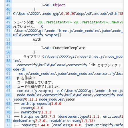
44
[
45
T
=
v8
::
Object
46
]
47
C
:
\
Users
\
XXXX
\
.
node
-
gyp
\
0.10.30
\
deps
\
v8
\
include
\
v8
.
h
(
184
)
48
49
ンライン関数
'v8::Persistent<T> v8::Persistent<T>::New(v8::
50
れていません。
[
C
51
:
\
Users
\
XXXX
\
git
\
node
-
three
.
js
\
node_modules
\
jsdom
\
node_mo
52
uild
\
contextify
.
vcxproj
]
53
with
54
[
55
T
=
v8
::
FunctionTemplate
56
]
57
ライブラリ
C
:
\
Users
\
XXXX
\
git
\
node
-
three
.
js
\
node_modul
58
les
\
59
contextify
\
build
\
Release
\
contextify
.
lib
とオブジェクト
C
:
60
ode
-
th
61
ree
.
js
\
node_modules
\
jsdom
\
node_modules
\
contextify
\
build
62
p
を作成中
63
コード生成しています。
64
コード生成が終了しました。
65
contextify
.
vcxproj
->
C
:
\
Users
\
XXXX
\
git
\
node
-
three
.
js
\
n
66
node_modules
\
contextify
\
build
\
Release
\
\
contextify
.
node
67
jsdom
@
0.11.1
node_modules
\
jsdom
68
├──
xmlhttprequest
@
1.6.0
69
├──
cssom
@
0.3.0
70
├──
nwmatcher
@
1.3.3
71
├──
htmlparser2
@
3.7.3
(
domelementtype
@
1.1.1
,
entities
@
1.0
72
domhandler
@
2.2.0
,
readable
-
stream
@
1.1.13
)
73
├──
request
@
2.44.0
(
caseless
@
0.6.0
,
json
-
stringify
-
safe
@
5