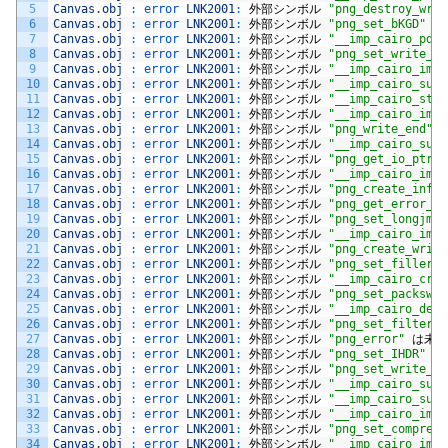
5
Canvas
.
obj
:
error 
LNK2001
:
外部シンボル
"png_destroy_writ
6
Canvas
.
obj
:
error 
LNK2001
:
外部シンボル
"png_set_bKGD"
は
7
Canvas
.
obj
:
error 
LNK2001
:
外部シンボル
"__imp_cairo_pdf_
8
Canvas
.
obj
:
error 
LNK2001
:
外部シンボル
"png_set_write_fn
9
Canvas
.
obj
:
error 
LNK2001
:
外部シンボル
"__imp_cairo_imag
10
Canvas
.
obj
:
error 
LNK2001
:
外部シンボル
"__imp_cairo_surf
11
Canvas
.
obj
:
error 
LNK2001
:
外部シンボル
"__imp_cairo_stat
12
Canvas
.
obj
:
error 
LNK2001
:
外部シンボル
"__imp_cairo_imag
13
Canvas
.
obj
:
error 
LNK2001
:
外部シンボル
"png_write_end"
14
Canvas
.
obj
:
error 
LNK2001
:
外部シンボル
"__imp_cairo_surf
15
Canvas
.
obj
:
error 
LNK2001
:
外部シンボル
"png_get_io_ptr"
16
Canvas
.
obj
:
error 
LNK2001
:
外部シンボル
"__imp_cairo_imag
17
Canvas
.
obj
:
error 
LNK2001
:
外部シンボル
"png_create_info_
18
Canvas
.
obj
:
error 
LNK2001
:
外部シンボル
"png_get_error_pt
19
Canvas
.
obj
:
error 
LNK2001
:
外部シンボル
"png_set_longjmp_
20
Canvas
.
obj
:
error 
LNK2001
:
外部シンボル
"__imp_cairo_imag
21
Canvas
.
obj
:
error 
LNK2001
:
外部シンボル
"png_create_write
22
Canvas
.
obj
:
error 
LNK2001
:
外部シンボル
"png_set_filler"
23
Canvas
.
obj
:
error 
LNK2001
:
外部シンボル
"__imp_cairo_crea
24
Canvas
.
obj
:
error 
LNK2001
:
外部シンボル
"png_set_packswap
25
Canvas
.
obj
:
error 
LNK2001
:
外部シンボル
"__imp_cairo_dest
26
Canvas
.
obj
:
error 
LNK2001
:
外部シンボル
"png_set_filter"
27
Canvas
.
obj
:
error 
LNK2001
:
外部シンボル
"png_error"
は未解
28
Canvas
.
obj
:
error 
LNK2001
:
外部シンボル
"png_set_IHDR"
は
29
Canvas
.
obj
:
error 
LNK2001
:
外部シンボル
"png_set_write_us
30
Canvas
.
obj
:
error 
LNK2001
:
外部シンボル
"__imp_cairo_surf
31
Canvas
.
obj
:
error 
LNK2001
:
外部シンボル
"__imp_cairo_surf
32
Canvas
.
obj
:
error 
LNK2001
:
外部シンボル
"__imp_cairo_imag
33
Canvas
.
obj
:
error 
LNK2001
:
外部シンボル
"png_set_compress
34
Canvas
.
obj
:
error 
LNK2001
:
外部シンボル
"__imp_cairo_imag