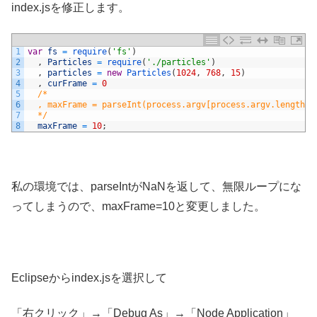
index.jsを修正します。
1
var
fs
=
require
(
'fs'
)
2
,
Particles
=
require
(
'./particles'
)
3
,
particles
=
new
Particles
(
1024
,
768
,
15
)
4
,
curFrame
=
0
5
/*
6
  , maxFrame = parseInt(process.argv[process.argv.length -
7
  */
8
maxFrame
=
10
;
私の環境では、parseIntがNaNを返して、無限ループにな
ってしまうので、maxFrame=10と変更しました。
Eclipseからindex.jsを選択して
「右クリック」→「Debug As」→「Node Application」