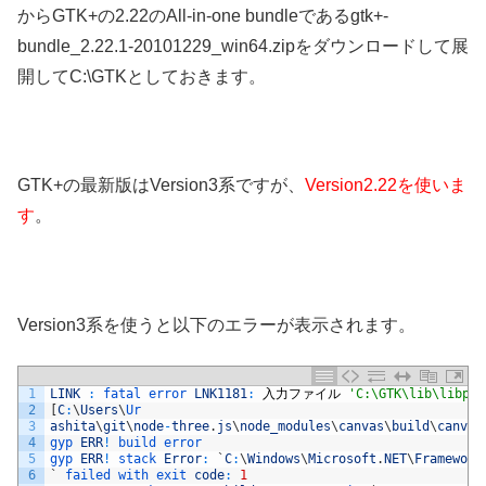
からGTK+の2.22のAll-in-one bundleであるgtk+-
bundle_2.22.1-20101229_win64.zipをダウンロードして展
開してC:\GTKとしておきます。
GTK+の最新版はVersion3系ですが、
Version2.22を使いま
す
。
Version3系を使うと以下のエラーが表示されます。
1
LINK
:
fatal 
error 
LNK1181
:
入力ファイル
'C:\GTK\lib\libpng
2
[
C
:
\
Users
\
Ur
3
ashita
\
git
\
node
-
three
.
js
\
node_modules
\
canvas
\
build
\
canvas
4
gyp 
ERR
!
build 
error
5
gyp 
ERR
!
stack 
Error
:
`
C
:
\
Windows
\
Microsoft
.
NET
\
Framework
6
`
failed 
with 
exit 
code
:
1