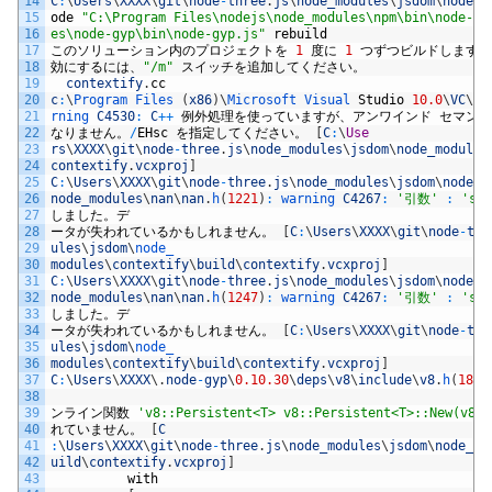
14
C
:
\
Users
\
XXXX
\
git
\
node
-
three
.
js
\
node_modules
\
jsdom
\
node_m
15
ode
"C:\Program Files\nodejs\node_modules\npm\bin\node-gy
16
es\node-gyp\bin\node-gyp.js"
rebuild
17
このソリューション内のプロジェクトを
1
度に
1
つずつビルドします。
18
効にするには、
"/m"
スイッチを追加してください。
19
contextify
.
cc
20
c
:
\
Program 
Files
(
x86
)
\
Microsoft 
Visual 
Studio
10.0
\
VC
\
in
21
rning 
C4530
:
C
++
例外処理を使っていますが、アンワインド
セマンテ
22
なりません。
/
EHsc
を指定してください。
[
C
:
\
Use
23
rs
\
XXXX
\
git
\
node
-
three
.
js
\
node_modules
\
jsdom
\
node_modules
24
contextify
.
vcxproj
]
25
C
:
\
Users
\
XXXX
\
git
\
node
-
three
.
js
\
node_modules
\
jsdom
\
node_m
26
node_modules
\
nan
\
nan
.
h
(
1221
)
:
warning 
C4267
:
'引数'
:
'siz
27
しました。デ
28
ータが失われているかもしれません。
[
C
:
\
Users
\
XXXX
\
git
\
node
-
thr
29
ules
\
jsdom
\
node_
30
modules
\
contextify
\
build
\
contextify
.
vcxproj
]
31
C
:
\
Users
\
XXXX
\
git
\
node
-
three
.
js
\
node_modules
\
jsdom
\
node_m
32
node_modules
\
nan
\
nan
.
h
(
1247
)
:
warning 
C4267
:
'引数'
:
'siz
33
しました。デ
34
ータが失われているかもしれません。
[
C
:
\
Users
\
XXXX
\
git
\
node
-
thr
35
ules
\
jsdom
\
node_
36
modules
\
contextify
\
build
\
contextify
.
vcxproj
]
37
C
:
\
Users
\
XXXX
\
.
node
-
gyp
\
0.10.30
\
deps
\
v8
\
include
\
v8
.
h
(
184
)
38
39
ンライン関数
'v8::Persistent<T> v8::Persistent<T>::New(v8::
40
れていません。
[
C
41
:
\
Users
\
XXXX
\
git
\
node
-
three
.
js
\
node_modules
\
jsdom
\
node_mo
42
uild
\
contextify
.
vcxproj
]
43
with