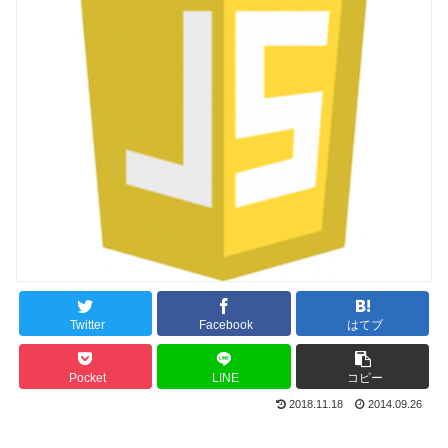
Twitter
Facebook
はてブ
Pocket
LINE
コピー
2018.11.18
2014.09.26