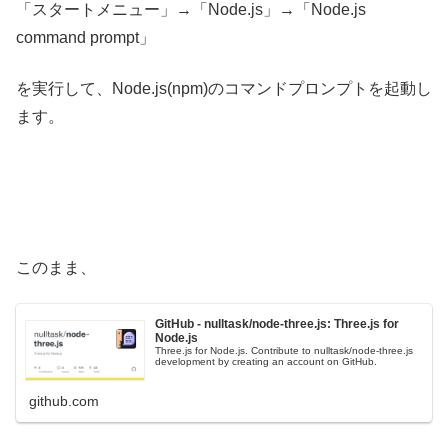
「スタートメニュー」→「Node.js」→「Node.js
command prompt」
を実行して、Node.js(npm)のコマンドプロンプトを起動し
ます。
このまま、
GitHub - nulltask/node-three.js: Three.js for
Node.js
Three.js for Node.js. Contribute to nulltask/node-three.js
development by creating an account on GitHub.
github.com