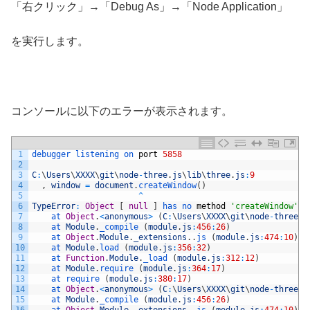
「右クリック」→「Debug As」→「Node Application」
を実行します。
コンソールに以下のエラーが表示されます。
1
debugger 
listening 
on 
port
5858
2
3
C
:
\
Users
\
XXXX
\
git
\
node
-
three
.
js
\
lib
\
three
.
js
:
9
4
,
window
=
document
.
createWindow
(
)
5
^
6
TypeError
:
Object
[
null
]
has 
no 
method
'createWindow'
7
at 
Object
.
<
anonymous
>
(
C
:
\
Users
\
XXXX
\
git
\
node
-
three
.
j
8
at 
Module
.
_compile
(
module
.
js
:
456
:
26
)
9
at 
Object
.
Module
.
_extensions
.
.
js
(
module
.
js
:
474
:
10
)
10
at 
Module
.
load
(
module
.
js
:
356
:
32
)
11
at 
Function
.
Module
.
_load
(
module
.
js
:
312
:
12
)
12
at 
Module
.
require
(
module
.
js
:
364
:
17
)
13
at 
require
(
module
.
js
:
380
:
17
)
14
at 
Object
.
<
anonymous
>
(
C
:
\
Users
\
XXXX
\
git
\
node
-
three
.
j
15
at 
Module
.
_compile
(
module
.
js
:
456
:
26
)