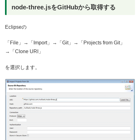
node-three.jsをGitHubから取得する
Eclipseの
「File」→「Import」→「Git」→「Projects from Git」
→「Clone URI」
を選択します。