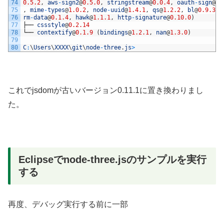
74
0.5.2
,
aws
-
sign2
@
0.5.0
,
stringstream
@
0.0.4
,
oauth
-
sign
@
0.
75
,
mime
-
types
@
1.0.2
,
node
-
uuid
@
1.4.1
,
qs
@
1.2.2
,
bl
@
0.9.3
,
76
rm
-
data
@
0.1.4
,
hawk
@
1.1.1
,
http
-
signature
@
0.10.0
)
77
├──
cssstyle
@
0.2.14
78
└──
contextify
@
0.1.9
(
bindings
@
1.2.1
,
nan
@
1.3.0
)
79
80
C
:
\
Users
\
XXXX
\
git
\
node
-
three
.
js
>
これでjsdomが古いバージョン0.11.1に置き換わりまし
た。
Eclipseでnode-three.jsのサンプルを実行
する
再度、デバッグ実行する前に一部