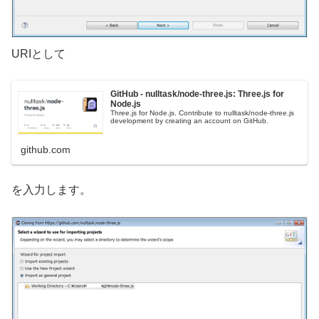
URIとして
GitHub - nulltask/node-three.js: Three.js for
Node.js
Three.js for Node.js. Contribute to nulltask/node-three.js
development by creating an account on GitHub.
github.com
を入力します。