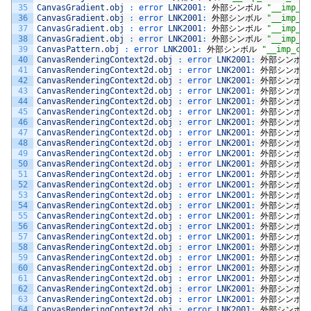
35
CanvasGradient
.
obj
:
error 
LNK2001
:
外部シンボル
"__imp_ca
36
CanvasGradient
.
obj
:
error 
LNK2001
:
外部シンボル
"__imp_ca
37
CanvasGradient
.
obj
:
error 
LNK2001
:
外部シンボル
"__imp_ca
38
CanvasGradient
.
obj
:
error 
LNK2001
:
外部シンボル
"__imp_ca
39
CanvasPattern
.
obj
:
error 
LNK2001
:
外部シンボル
"__imp_cai
40
CanvasRenderingContext2d
.
obj
:
error 
LNK2001
:
外部シンボル
41
CanvasRenderingContext2d
.
obj
:
error 
LNK2001
:
外部シンボル
42
CanvasRenderingContext2d
.
obj
:
error 
LNK2001
:
外部シンボル
43
CanvasRenderingContext2d
.
obj
:
error 
LNK2001
:
外部シンボル
44
CanvasRenderingContext2d
.
obj
:
error 
LNK2001
:
外部シンボル
45
CanvasRenderingContext2d
.
obj
:
error 
LNK2001
:
外部シンボル
46
CanvasRenderingContext2d
.
obj
:
error 
LNK2001
:
外部シンボル
47
CanvasRenderingContext2d
.
obj
:
error 
LNK2001
:
外部シンボル
48
CanvasRenderingContext2d
.
obj
:
error 
LNK2001
:
外部シンボル
49
CanvasRenderingContext2d
.
obj
:
error 
LNK2001
:
外部シンボル
50
CanvasRenderingContext2d
.
obj
:
error 
LNK2001
:
外部シンボル
51
CanvasRenderingContext2d
.
obj
:
error 
LNK2001
:
外部シンボル
52
CanvasRenderingContext2d
.
obj
:
error 
LNK2001
:
外部シンボル
53
CanvasRenderingContext2d
.
obj
:
error 
LNK2001
:
外部シンボル
54
CanvasRenderingContext2d
.
obj
:
error 
LNK2001
:
外部シンボル
55
CanvasRenderingContext2d
.
obj
:
error 
LNK2001
:
外部シンボル
56
CanvasRenderingContext2d
.
obj
:
error 
LNK2001
:
外部シンボル
57
CanvasRenderingContext2d
.
obj
:
error 
LNK2001
:
外部シンボル
58
CanvasRenderingContext2d
.
obj
:
error 
LNK2001
:
外部シンボル
59
CanvasRenderingContext2d
.
obj
:
error 
LNK2001
:
外部シンボル
60
CanvasRenderingContext2d
.
obj
:
error 
LNK2001
:
外部シンボル
61
CanvasRenderingContext2d
.
obj
:
error 
LNK2001
:
外部シンボル
62
CanvasRenderingContext2d
.
obj
:
error 
LNK2001
:
外部シンボル
63
CanvasRenderingContext2d
.
obj
:
error 
LNK2001
:
外部シンボル
64
CanvasRenderingContext2d
.
obj
:
error 
LNK2001
:
外部シンボル