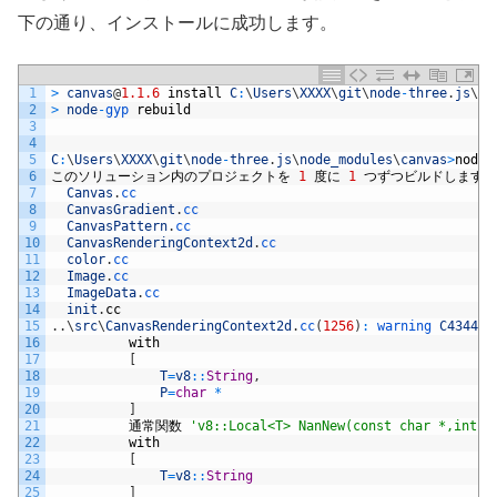
下の通り、インストールに成功します。
1
>
canvas
@
1.1.6
install
C
:
\
Users
\
XXXX
\
git
\
node
-
three
.
js
\
no
2
>
node
-
gyp 
rebuild
3
4
5
C
:
\
Users
\
XXXX
\
git
\
node
-
three
.
js
\
node_modules
\
canvas
>
node
6
このソリューション内のプロジェクトを
1
度に
1
つずつビルドします。
7
Canvas
.
cc
8
CanvasGradient
.
cc
9
CanvasPattern
.
cc
10
CanvasRenderingContext2d
.
cc
11
color
.
cc
12
Image
.
cc
13
ImageData
.
cc
14
init
.
cc
15
.
.
\
src
\
CanvasRenderingContext2d
.
cc
(
1256
)
:
warning 
C4344
:
16
with
17
[
18
T
=
v8
::
String
,
19
P
=
char
*
20
]
21
通常関数
'v8::Local<T> NanNew(const char *,int)'
22
with
23
[
24
T
=
v8
::
String
25
]