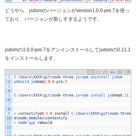
16
at 
Object
.
Module
.
_extensions
.
.
js
(
module
.
js
:
474
:
10
)
どうやら、jsdomのバージョンがversion1.0.0-pre.7を使っ
ており、バージョンが新しすぎるようです。
jsdomの1.0.0-pre.7をアンインストールしてjsdomの0.11.1
をインストールします。
1
C
:
\
Users
\
XXXX
\
git
\
node
-
three
.
js
>
npm 
uninstall 
jsdom
2
unbuild 
jsdom
@
1.0.0
-
pre
.
7
3
4
5
C
:
\
Users
\
XXXX
\
git
\
node
-
three
.
js
>
npm 
install 
jsdom
@
0.11.1
6
7
8
9
>
contextify
@
0.1.9
install
C
:
\
Users
\
XXXX
\
git
\
node
-
three
.
j
10
m
\
node_modules
\
contextify
11
>
node
-
gyp 
rebuild
12
13