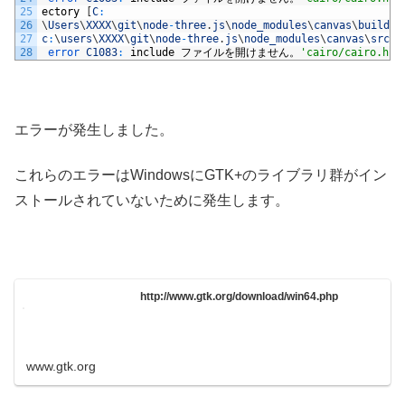
25
ectory
[
C
:
26
\
Users
\
XXXX
\
git
\
node
-
three
.
js
\
node_modules
\
canvas
\
build
\
c
27
c
:
\
users
\
XXXX
\
git
\
node
-
three
.
js
\
node_modules
\
canvas
\
src
\
C
28
error 
C1083
:
include
ファイルを開けません。
'cairo/cairo.h'
:
エラーが発生しました。
これらのエラーはWindowsにGTK+のライブラリ群がイン
ストールされていないために発生します。
http://www.gtk.org/download/win64.php
www.gtk.org