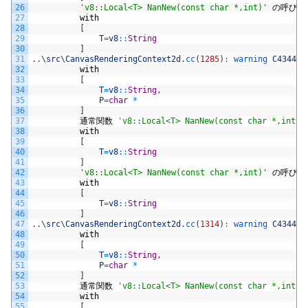
26
'v8::Local<T> NanNew(const char *,int)'
の呼び出
27
with
28
[
29
T
=
v8
::
String
30
]
31
.
.
\
src
\
CanvasRenderingContext2d
.
cc
(
1285
)
:
warning 
C4344
:
32
with
33
[
34
T
=
v8
::
String
,
35
P
=
char
*
36
]
37
通常関数
'v8::Local<T> NanNew(const char *,int)'
38
with
39
[
40
T
=
v8
::
String
41
]
42
'v8::Local<T> NanNew(const char *,int)'
の呼び出
43
with
44
[
45
T
=
v8
::
String
46
]
47
.
.
\
src
\
CanvasRenderingContext2d
.
cc
(
1314
)
:
warning 
C4344
:
48
with
49
[
50
T
=
v8
::
String
,
51
P
=
char
*
52
]
53
通常関数
'v8::Local<T> NanNew(const char *,int)'
54
with
55
[