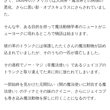
さて、1926年のアメリカでは人間界・魔法界との関係の
悪化、さらに黒い影・オブスキュラスにさらされていまし
た。
そんな中、ある目的を持って魔法動物学者のニュートがニ
ューヨークに現れるところで物語は始まります。
彼の革のトランクには保護したたくさんの魔法動物が詰め
込まれていましたが、そのうちの一匹が逃亡しました。
その過程でノー・マジ（非魔法使い）であるジェイコブの
トランクと取り違えてた末に街に放たれてしまいます。
一部始終を見かけた元闇払い（闇の魔法使いに対抗する魔
法使い）のティナとその妹のクイニー、さらにジェイコブ
も巻き込み魔法動物を探しに行くことになるのです。