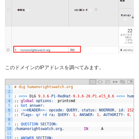
このドメインのIPアドレスを調べてみます。
1
# dig humanorightswatch.org                              
2
3
;
<<
>>
DiG
9.3.6
-
P1
-
RedHat
-
9.3.6
-
20.P1.el5_8.6
<<
>>
human
4
;
;
global
options
:
printcmd
5
;
;
Got 
answer
:
6
;
;
->
>
HEADER
<<
-
opcode
:
QUERY
,
status
:
NOERROR
,
id
:
15253
7
;
;
flags
:
qr 
rd 
ra
;
QUERY
:
1
,
ANSWER
:
1
,
AUTHORITY
:
0
,
AD
8
9
;
;
QUESTION 
SECTION
:
10
;
humanorightswatch
.
org
.
IN
A
11
12
;
;
ANSWER 
SECTION
: