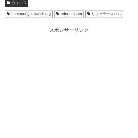
ウィルス
humanorightswatch.org
referer spam
リファラースパム
スポンサーリンク