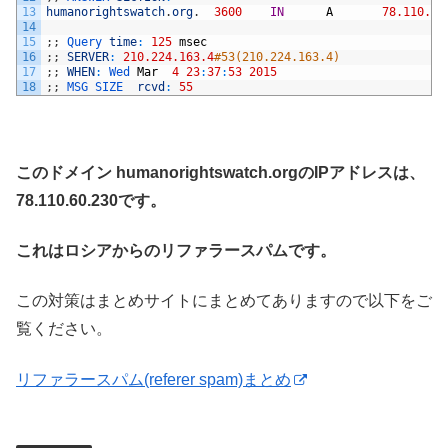
13
humanorightswatch
.
org
.
3600
IN
A
78.110.60
14
15
;
;
Query 
time
:
125
msec
16
;
;
SERVER
:
210.224.163.4
#53(210.224.163.4)
17
;
;
WHEN
:
Wed 
Mar
4
23
:
37
:
53
2015
18
;
;
MSG 
SIZE  
rcvd
:
55
このドメイン humanorightswatch.orgのIPアドレスは、
78.110.60.230です。
これはロシアからのリファラースパムです。
この対策はまとめサイトにまとめてありますので以下をご
覧ください。
リファラースパム(referer spam)まとめ