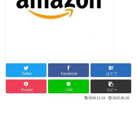
Twitter
Facebook
はてブ
Pocket
LINE
コピー
2018.11.14
2015.05.16