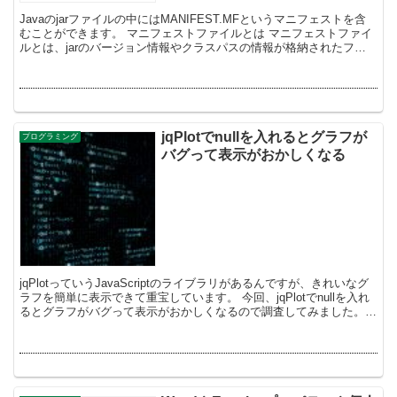
Javaのjarファイルの中にはMANIFEST.MFというマニフェストを含
むことができます。 マニフェストファイルとは マニフェストファイ
ルとは、jarのバージョン情報やクラスパスの情報が格納されたファ
イルです。 jarファイルの中...
jqPlotでnullを入れるとグラフが
プログラミング
バグって表示がおかしくなる
jqPlotっていうJavaScriptのライブラリがあるんですが、きれいなグ
ラフを簡単に表示できて重宝しています。 今回、jqPlotでnullを入れ
るとグラフがバグって表示がおかしくなるので調査してみました。
jqPl...