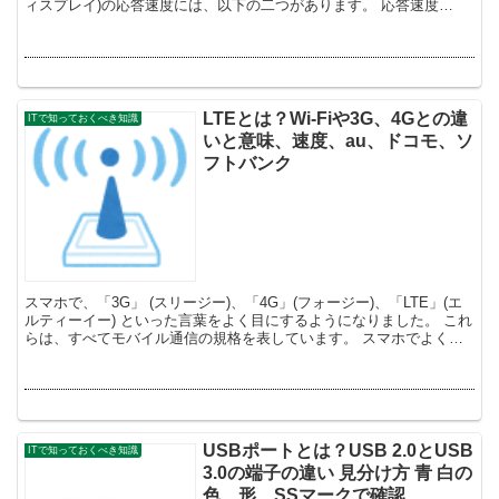
ィスプレイ)の応答速度には、以下の二つがあります。 応答速度
GTG それぞれ...
LTEとは？Wi-Fiや3G、4Gとの違
ITで知っておくべき知識
いと意味、速度、au、ドコモ、ソ
フトバンク
スマホで、「3G」 (スリージー)、「4G」(フォージー)、「LTE」(エ
ルティーイー) といった言葉をよく目にするようになりました。 これ
らは、すべてモバイル通信の規格を表しています。 スマホでよく使
われるLTEとは、何でしょう...
USBポートとは？USB 2.0とUSB
ITで知っておくべき知識
3.0の端子の違い 見分け方 青 白の
色、形、SSマークで確認