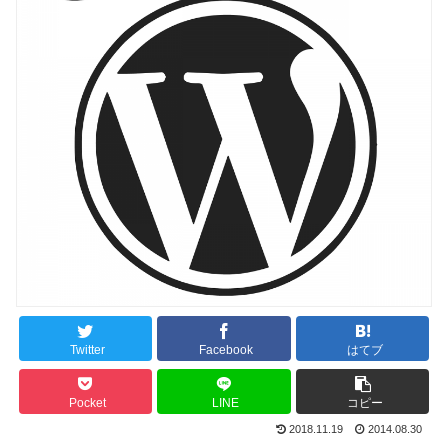
Twitter
Facebook
はてブ
Pocket
LINE
コピー
2018.11.19
2014.08.30