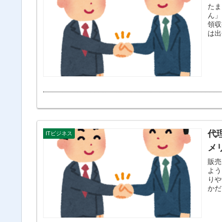
たま
ん」と回
領収
代
ITビジネス
メ
販売
よう
りや