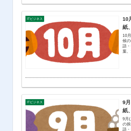
1
ITビジネス
紙
10
候の
語・
葉、
9
ITビジネス
紙
9月
の挨
語・