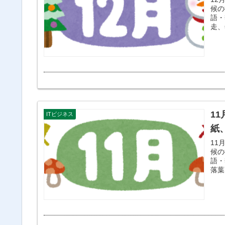
候の
語・
走、
1
ITビジネス
紙
11
候の
語・
落葉