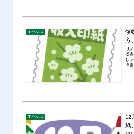
領
ITビジネス
方
以前
収書で
しょうか？ 貼り方、割り
収書
1
ITビジネス
紙
12