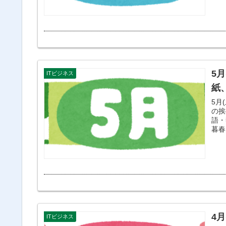
5
ITビジネス
紙
5月
の挨
語・
暮春
4
ITビジネス