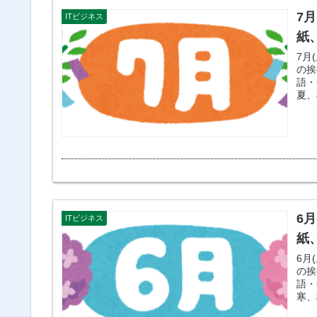
7
ITビジネス
紙
7月
の挨
語・
夏、
6
ITビジネス
紙
6月
の挨
語・
寒、