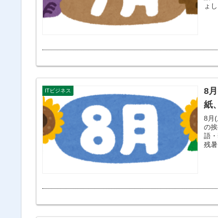
ょし
8
ITビジネス
紙
8月
の挨
語・
残暑