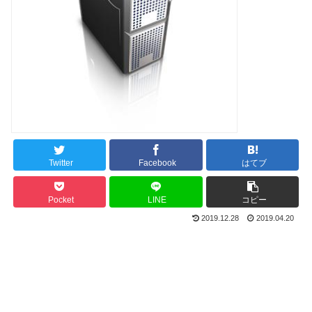
Twitter
Facebook
はてブ
Pocket
LINE
コピー
2019.12.28
2019.04.20