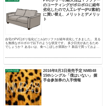
PVCレザーの耐久性は？ソファー
のコーティングがボロボロに経年
劣化したので人工レザー(PU素材)
に買い替え、メリットとデメリッ
ト
自宅のPVC(ポリ塩化ビニル)のソファが経年劣化してきました。 見る
も無残なボロボロで以下のような状況です。 多少日光があたるため
でしょうか？ あるいは、食べこぼしが原因か？ 新品で買っておよそ
3年でこんな姿となり、その耐久性は...
2016年8月3日発売予定 NMB48
IT以外の話題
15thシングル「僕はいない」 握
手会参加券の入手情報