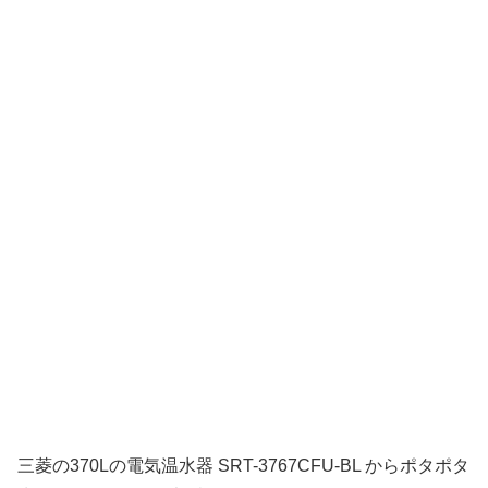
三菱の370Lの電気温水器 SRT-3767CFU-BL からポタポタ