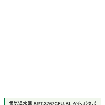
電気温水器 SRT-3767CFU-BL からポタポ